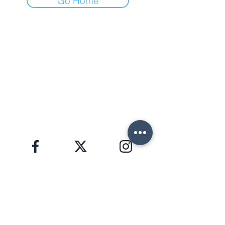
Go Home
FORTE DEI MARMI (LU)
Via Provinciale, 60
Cap. 55042
Lorenzo:
+39 345 3411500
Matteo: +39 353 3204720
Telefono: +39 0584 345992
email:
info@agenziahorizon.com
SEGUICI
Informativa sulla Privacy, GDPR 2016/679
HORIZON S.R.L. | P.I.
02772000465
Copyright © 2026 | foto e testi di proprietà di
Lorenzo Giannaccini | Inc. All Rights Reserved.
NEWSLETTER