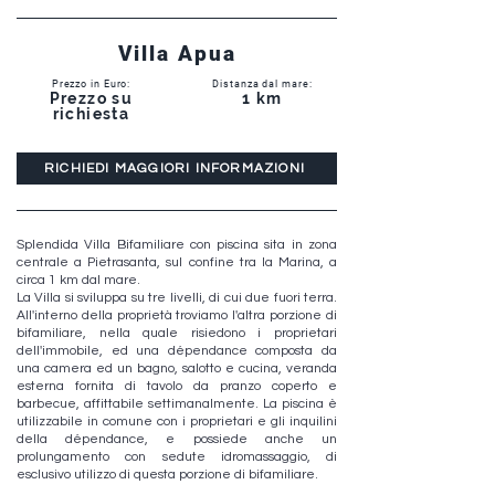
Villa Apua
Prezzo in Euro:
Distanza dal mare:
Prezzo su
1 km
richiesta
RICHIEDI MAGGIORI INFORMAZIONI
Splendida Villa Bifamiliare con piscina sita in zona
centrale a Pietrasanta, sul confine tra la Marina, a
circa 1 km dal mare.
La Villa si sviluppa su tre livelli, di cui due fuori terra.
All'interno della proprietà troviamo l'altra porzione di
bifamiliare, nella quale risiedono i proprietari
dell'immobile, ed una dépendance composta da
una camera ed un bagno, salotto e cucina, veranda
esterna fornita di tavolo da pranzo coperto e
barbecue, affittabile settimanalmente. La piscina è
utilizzabile in comune con i proprietari e gli inquilini
della dépendance, e possiede anche un
prolungamento con sedute idromassaggio, di
esclusivo utilizzo di questa porzione di bifamiliare.