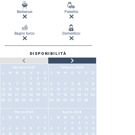
Barbecue:
Palestra:
Bagno turco:
Domestico:
DISPONIBILITÀ
Gennaio 2026
Febbraio 2026
L
M
M
G
V
S
D
L
M
M
G
V
S
D
1
2
3
4
1
5
6
7
8
9
10
11
2
3
4
5
6
7
8
12
13
14
15
16
17
18
9
10
11
12
13
14
15
19
20
21
22
23
24
25
16
17
18
19
20
21
22
26
27
28
29
30
31
23
24
25
26
27
28
Marzo 2026
Aprile 2026
L
M
M
G
V
S
D
L
M
M
G
V
S
D
1
1
2
3
4
5
2
3
4
5
6
7
8
6
7
8
9
10
11
12
9
10
11
12
13
14
15
13
14
15
16
17
18
19