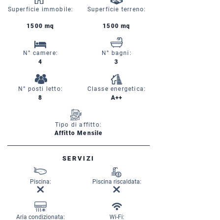
Superficie immobile:
Superficie terreno:
1500 mq
1500 mq
N° camere:
N° bagni:
4
3
N° posti letto:
Classe energetica:
8
A++
Tipo di affitto:
Affitto Mensile
SERVIZI
Piscina:
Piscina riscaldata:
Aria condizionata:
Wi-Fi: