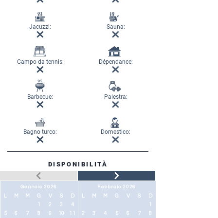
Jacuzzi:
Sauna:
Campo da tennis:
Dépendance:
Barbecue:
Palestra:
Bagno turco:
Domestico:
DISPONIBILITÀ
Gennaio 2026
Febbraio 2026
L
M
M
G
V
S
D
L
M
M
G
V
S
D
1
2
3
4
1
5
6
7
8
9
10
11
2
3
4
5
6
7
8