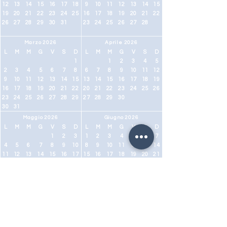
12
13
14
15
16
17
18
9
10
11
12
13
14
15
19
20
21
22
23
24
25
16
17
18
19
20
21
22
26
27
28
29
30
31
23
24
25
26
27
28
Marzo 2026
Aprile 2026
L
M
M
G
V
S
D
L
M
M
G
V
S
D
1
1
2
3
4
5
2
3
4
5
6
7
8
6
7
8
9
10
11
12
9
10
11
12
13
14
15
13
14
15
16
17
18
19
16
17
18
19
20
21
22
20
21
22
23
24
25
26
23
24
25
26
27
28
29
27
28
29
30
30
31
Maggio 2026
Giugno 2026
L
M
M
G
V
S
D
L
M
M
G
V
S
D
1
2
3
1
2
3
4
5
6
7
4
5
6
7
8
9
10
8
9
10
11
12
13
14
11
12
13
14
15
16
17
15
16
17
18
19
20
21
18
19
20
21
22
23
24
22
23
24
25
26
27
28
25
26
27
28
29
30
31
29
30