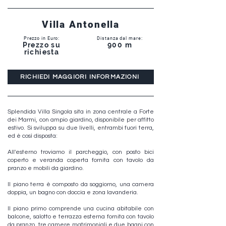
Villa Antonella
Prezzo in Euro:
Distanza dal mare:
Prezzo su
900 m
richiesta
RICHIEDI MAGGIORI INFORMAZIONI
Splendida Villa Singola sita in zona centrale a Forte
dei Marmi, con ampio giardino, disponibile per affitto
estivo. Si sviluppa su due livelli, entrambi fuori terra,
ed è così disposta:
All'esterno troviamo il parcheggio, con posto bici
coperto e veranda coperta fornita con tavolo da
pranzo e mobili da giardino.
Il piano terra è composto da soggiorno, una camera
doppia, un bagno con doccia e zona lavanderia.
Il piano primo comprende una cucina abitabile con
balcone, salotto e terrazza esterna fornita con tavolo
da pranzo, tre camere matrimoniali e due bagni con