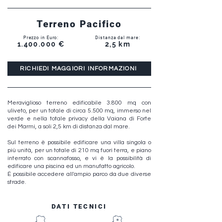
Terreno Pacifico
Prezzo in Euro:
Distanza dal mare:
1.400.000
€
2,5 km
RICHIEDI MAGGIORI INFORMAZIONI
Meraviglioso terreno edificabile 3.800 mq con
uliveto, per un totale di circa 5.500 mq, immerso nel
verde e nella totale privacy della Vaiana di Forte
dei Marmi, a soli 2,5 km di distanza dal mare.
Sul terreno è possibile edificare una villa singola o
più unità, per un totale di 210 mq fuori terra, e piano
interrato con scannafosso, e vi è la possibilità di
edificare una piscina ed un manufatto agricolo.
È possibile accedere all'ampio parco da due diverse
strade.
DATI TECNICI