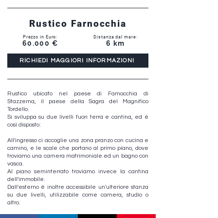
Rustico Farnocchia
Prezzo in Euro:
Distanza dal mare:
60.000 €
6 km
RICHIEDI MAGGIORI INFORMAZIONI
Rustico ubicato nel paese di Farnocchia di
Stazzema, il paese della Sagra del Magnifico
Tordello.
Si sviluppa su due livelli fuori terra e cantina, ed è
così disposto:
All'ingresso ci accoglie una zona pranzo con cucina e
camino, e le scale che portano al primo piano, dove
troviamo una camera matrimoniale ed un bagno con
vasca.
Al piano seminterrato troviamo invece la cantina
dell'immobile.
Dall'esterno è inoltre accessibile un'ulteriore stanza
su due livelli, utilizzabile come camera, studio o
altro.