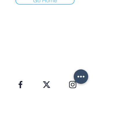
Go Home
FORTE DEI MARMI (LU)
Via Provinciale, 60
Cap. 55042
Lorenzo:
+39 345 3411500
Matteo: +39 353 3204720
Telefono: +39 0584 345992
email:
info@agenziahorizon.com
SEGUICI
Informativa sulla Privacy, GDPR 2016/679
HORIZON S.R.L. | P.I.
02772000465
Copyright © 2026 | foto e testi di proprietà di
Lorenzo Giannaccini | Inc. All Rights Reserved.
NEWSLETTER