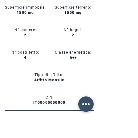
Superficie immobile:
Superficie terreno:
1500 mq
1500 mq
N° camere:
N° bagni:
2
2
N° posti letto:
Classe energetica:
4
A++
Tipo di affitto:
Affitto Mensile
CIN:
IT00000000000
SERVIZI
DISPONIBILITÀ