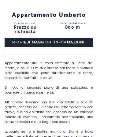
Appartamento Umberto
Prezzo in Euro:
Distanza dal mare:
Prezzo su
800 m
richiesta
RICHIEDI MAGGIORI INFORMAZIONI
Appartamento sito in zona centrale a Forte dei
Marmi, a soli 800 m di distanza dal mare e vicino a
pista ciclabile che porta direttamente al mare,
disponibile per l'affitto estivo.
Si trova al secondo piano di una palazzina, e
possiede un garage per le bici.
All'ingresso troviamo una sala con salotto e sala da
pranzo, accesso ad un terrazzo esterno fornito con
tavolo, cucina abitabile con accesso ad un balcone
munito di lavatrice, una camera matrimoniale, una
camera doppia e due bagni con doccia.
L'appartamento è inoltre munito di Sky e si trova
nelle immediate vicinanze di un ampio parcheggio