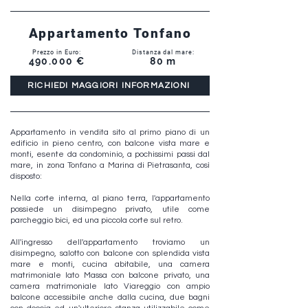
Appartamento Tonfano
Prezzo in Euro:
Distanza dal mare:
490.000 €
80 m
RICHIEDI MAGGIORI INFORMAZIONI
Appartamento in vendita sito al primo piano di un
edificio in pieno centro, con balcone vista mare e
monti, esente da condominio, a pochissimi passi dal
mare, in zona Tonfano a Marina di Pietrasanta, così
disposto:
Nella corte interna, al piano terra, l'appartamento
possiede un disimpegno privato, utile come
parcheggio bici, ed una piccola corte sul retro.
All'ingresso dell'appartamento troviamo un
disimpegno, salotto con balcone con splendida vista
mare e monti, cucina abitabile, una camera
matrimoniale lato Massa con balcone privato, una
camera matrimoniale lato Viareggio con ampio
balcone accessibile anche dalla cucina, due bagni