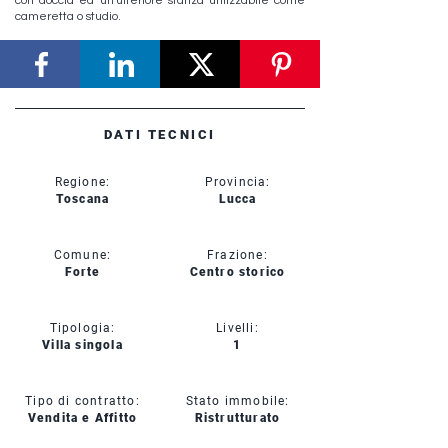
con doccia ed un'ulteriore stanza utilizzabile come
cameretta o studio.
DATI TECNICI
Regione:
Provincia:
Toscana
Lucca
Comune:
Frazione:
Forte
Centro storico
Tipologia:
Livelli:
Villa singola
1
Tipo di contratto:
Stato immobile:
Vendita e Affitto
Ristrutturato