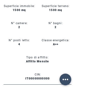
Superficie immobile:
Superficie terreno:
1500 mq
1500 mq
N° camere:
N° bagni:
2
2
N° posti letto:
Classe energetica:
4
A++
Tipo di affitto:
Affitto Mensile
CIN:
IT00000000000
SERVIZI
DISPONIBILITÀ