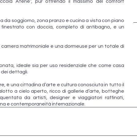
Piccola Atene”, pur offrendo il massimo del comfort
ta da soggiorno, zona pranzo e cucina a vista con piano
o finestrato con doccia, completo di antibagno, e un
na camera matrimoniale e una dormeuse per un totale di
ionata, ideale sia per uso residenziale che come casa
 dei dettagli.
are, è una cittadina d’arte e cultura conosciuta in tutto il
lotto a cielo aperto, ricco di gallerie d’arte, botteghe
quentata da artisti, designer e viaggiatori raffinati,
ana e contemporaneità internazionale.