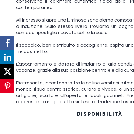
conservano il carattere autentico tipico della “
contemporaneo.
All’ingresso si apre una luminosa zona giorno compos
a induzione. Sullo stesso livello troviamo un bagn
comodo ripostiglio ricavato sotto la scala.
Il soppalco, ben distribuito e accogliente, ospita u
tre posti letto.
L’appartamento è dotato di impianto di aria condiz
vacanze, grazie alla sua posizione centrale e alla cura
Pietrasanta, incastonata tra le colline versiliesi e il m
mondo. Il suo centro storico, curato e vivace, è un sa
artigiane, sculture all’aperto e locali gourmet. Fre
rappresenta una perfetta sintesi tra tradizione tosc
DISPONIBILITÀ