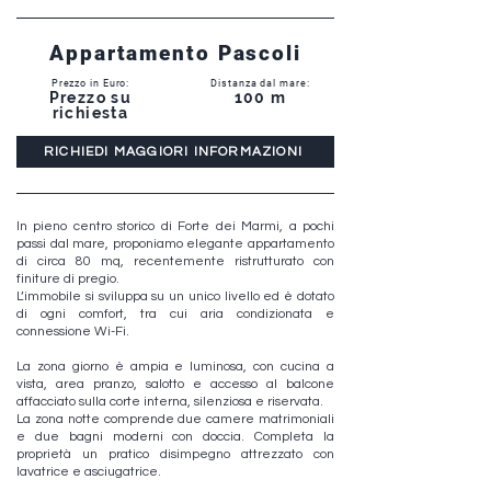
Appartamento Pascoli
Prezzo in Euro:
Distanza dal mare:
Prezzo su
100 m
richiesta
RICHIEDI MAGGIORI INFORMAZIONI
In pieno centro storico di Forte dei Marmi, a pochi
passi dal mare, proponiamo elegante appartamento
di circa 80 mq, recentemente ristrutturato con
finiture di pregio.
L’immobile si sviluppa su un unico livello ed è dotato
di ogni comfort, tra cui aria condizionata e
connessione Wi-Fi.
La zona giorno è ampia e luminosa, con cucina a
vista, area pranzo, salotto e accesso al balcone
affacciato sulla corte interna, silenziosa e riservata.
La zona notte comprende due camere matrimoniali
e due bagni moderni con doccia. Completa la
proprietà un pratico disimpegno attrezzato con
lavatrice e asciugatrice.