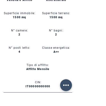
Vendita e Affitto
Ristrutturato
Superficie immobile:
Superficie terreno:
1500 mq
1500 mq
N° camere:
N° bagni:
2
2
N° posti letto:
Classe energetica:
4
A++
Tipo di affitto:
Affitto Mensile
CIN:
IT00000000000
SERVIZI