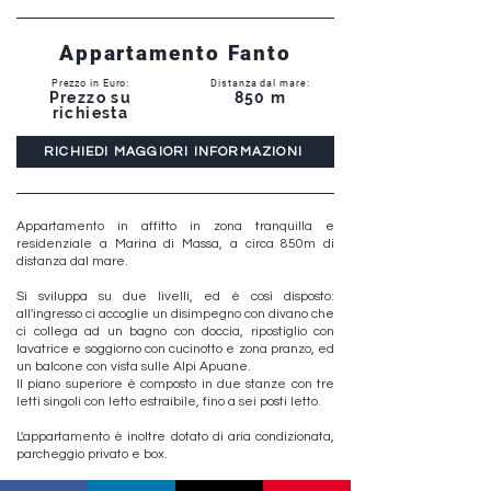
Appartamento Fanto
Prezzo in Euro:
Distanza dal mare:
Prezzo su
850 m
richiesta
RICHIEDI MAGGIORI INFORMAZIONI
Appartamento in affitto in zona tranquilla e
residenziale a Marina di Massa, a circa 850m di
distanza dal mare.
Si sviluppa su due livelli, ed è così disposto:
all'ingresso ci accoglie un disimpegno con divano che
ci collega ad un bagno con doccia, ripostiglio con
lavatrice e soggiorno con cucinotto e zona pranzo, ed
un balcone con vista sulle Alpi Apuane.
Il piano superiore è composto in due stanze con tre
letti singoli con letto estraibile, fino a sei posti letto.
L'appartamento è inoltre dotato di aria condizionata,
parcheggio privato e box.