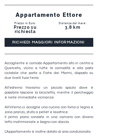
Appartamento Ettore
Prezzo in Euro:
Distanza dal mare:
Prezzo su
3,8 km
richiesta
RICHIEDI MAGGIORI INFORMAZIONI
Accogliente e comodo Appartamento sito in centro a
Querceta, vicino a tutte le comodità e alla pista
ciclabile che porta a Forte dei Marmi, disposto su
due livelli fuori terra.
All'esterno troviamo un piccolo spazio dove è
possibile lasciare la bicicletta, mentre il parcheggio
è nelle immediate vicinanze.
All'interno ci accoglie una cucina con forno a legna e
zona pranzo, stufa a pellet e lavatrice.
Il primo piano consiste in una camera con divano
letto matrimoniale e bagno con doccia.
L'Appartamento è inoltre dotato di aria condizionata.