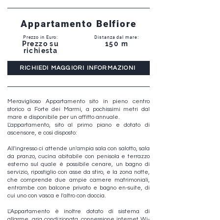
Appartamento Belfiore
Prezzo in Euro:
Distanza dal mare:
Prezzo su
150 m
richiesta
RICHIEDI MAGGIORI INFORMAZIONI
Meraviglioso Appartamento sito in pieno centro
storico a Forte dei Marmi, a pochissimi metri dal
mare e disponibile per un affitto annuale.
L'appartamento, sito al primo piano e dotato di
ascensore, e così disposto:
All'ingresso ci attende un'ampia sala con salotto, sala
da pranzo, cucina abitabile con penisola e terrazzo
esterno sul quale è possibile cenare, un bagno di
servizio, ripostiglio con asse da stiro, e la zona notte,
che comprende due ampie camere matrimoniali,
entrambe con balcone privato e bagno en-suite, di
cui uno con vasca e l'altro con doccia.
L'Appartamento è inoltre dotato di sistema di
allarme, aria condizionata, connessione internet Wi-