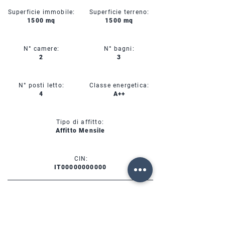
Superficie immobile:
Superficie terreno:
1500 mq
1500 mq
N° camere:
N° bagni:
2
3
N° posti letto:
Classe energetica:
4
A++
Tipo di affitto:
Affitto Mensile
CIN:
IT00000000000
SERVIZI
DISPONIBILITÀ