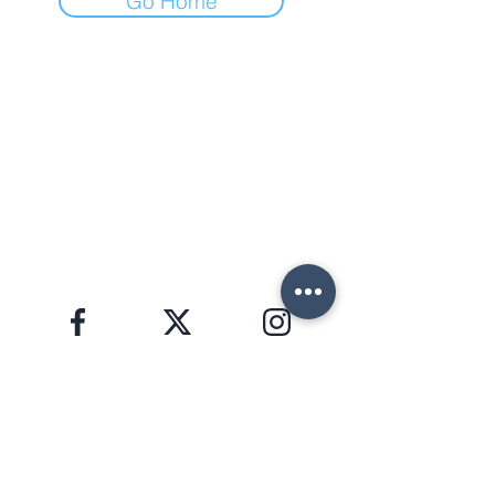
Go Home
ФОРТЕ ДЕЙ МАРМИ (ЛУ)
Via Provinciale, 60
Cap. 55042
Lorenzo:
+39 345 3411500
Matteo: +39 353 3204720
Office: +39 0584 345992
email:
info@agenziahorizon.com
Я В СОЦСЕТЯХ
ЗАЩИТА ПЕРСОНАЛЬНЫХ ДАННЫХ, GDPR 2016/679
HORIZON S.R.L. | номер НДС
02582280463
Copyright © 2026 | foto e testi di proprietà di
Lorenzo Giannaccini | Inc. All Rights Reserved.
НОВОСТНАЯ РАССЫЛКА