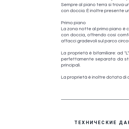
Sempre al piano terra si trova 
con doccia. È inoltre presente un
Primo piano
La zona notte al primo piano è 
con doccia, offrendo così comfo
affacci gradevoli sul parco circ
La proprietà è bifamiliare: ad "
perfettamente separata da stru
principali.
La proprietà è inoltre dotata di 
ТЕХНИЧЕСКИЕ ДА