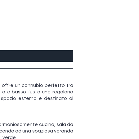
e offre un connubio perfetto tra
 alto e basso fusto che regalano
 spazio esterno è destinato al
o armoniosamente cucina, sala da
ducendo ad una spaziosa veranda
l verde.