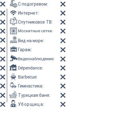
С подогревом
:
Интернет
:
Спутниковое ТВ
:
Москитные сетки
:
Вид на море
:
Гараж
:
Видеонаблюдение
:
Dépendance:
Barbecue:
Гимнастика
:
Турецкая баня
:
Уборщица
: