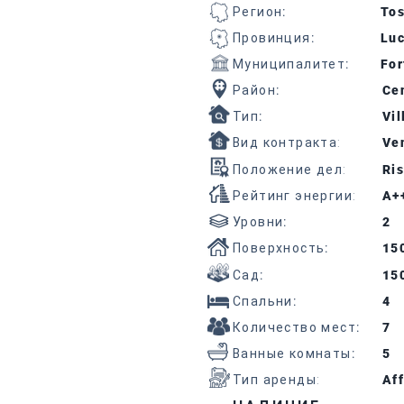
Регион
:
To
Провинция
:
Lu
Муниципалитет
:
For
Район
:
Cen
Тип
:
Vil
Вид контракта:
Ven
Положение дел:
Ris
Рейтинг энергии:
A+
Уровни
:
2
Поверхность
:
15
Сад
:
15
Спальни
:
4
Количество мест
:
7
Ванные комнаты
:
5
Тип аренды:
Aff