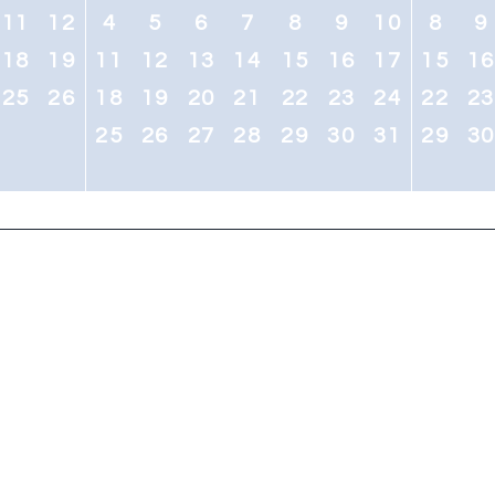
11
12
4
5
6
7
8
9
10
8
9
18
19
11
12
13
14
15
16
17
15
1
25
26
18
19
20
21
22
23
24
22
2
25
26
27
28
29
30
31
29
3