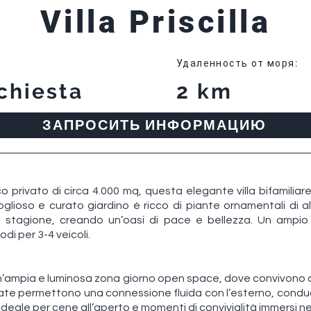
Villa Priscilla
Удаленность от моря
:
chiesta
2 km
ЗАПРОСИТЬ ИНФОРМАЦИЮ
o privato di circa 4.000 mq, questa elegante villa bifamiliar
igoglioso e curato giardino è ricco di piante ornamentali di
ni stagione, creando un’oasi di pace e bellezza. Un ampio
i per 3-4 veicoli.
a un’ampia e luminosa zona giorno open space, dove convivon
trate permettono una connessione fluida con l’esterno, con
deale per cene all’aperto e momenti di convivialità immersi ne