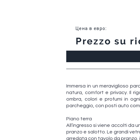
Цена в евро
:
Prezzo su ri
Immersa in un meraviglioso parc
natura, comfort e privacy. Il r
ombra, colori e profumi in og
parcheggio, con posti auto comod
Piano terra
All’ingresso si viene accolti d
pranzo e salotto. Le grandi ve
arredata con tavolo da pranzo, i