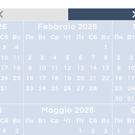
26
Febbraio 2026
Сб
Вс
Пн
Вт
Ср
Чт
Пт
Сб
Вс
Пн
В
3
4
1
10
11
2
3
4
5
6
7
8
2
3
17
18
9
10
11
12
13
14
15
9
1
24
25
16
17
18
19
20
21
22
16
1
31
23
24
25
26
27
28
23
2
30
31
6
Maggio 2026
Сб
Вс
Пн
Вт
Ср
Чт
Пт
Сб
Вс
Пн
В
4
5
1
2
3
1
2