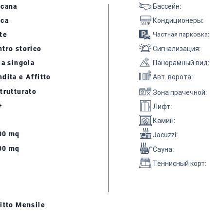
scana
Бассейн
:
cca
Кондиционеры
:
te
Частная парковка
:
tro storico
Сигнализация
:
la singola
Панорамный вид
:
dita e Affitto
Авт. ворота
:
trutturato
Зона прачечной
:
+
Лифт
:
Камин
:
00 mq
Jacuzzi:
00 mq
Сауна
:
Теннисный корт
:
itto Mensile