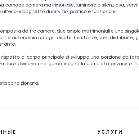
una comoda camera matrimoniale, luminosa e silenziosa, serv
 ulteriore bagnetto di servizio, pratico e funzionale.
composta da tre camere: due ampie matrimoniali e una singol
rt e autonomia ad ogni ospite. Le stanze, ben distribuite, 
ostante.
L" rispetto al corpo principale si sviluppa una porzione abitat
tture divisorie che garantiscono la completa privacy e ind
aria condizionata.
ННЫЕ
УСЛУГИ