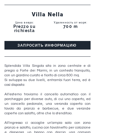
Villa Nella
Цена в евро
:
Удаленность от моря
:
Prezzo su
700 m
richiesta
ЗАПРОСИТЬ ИНФОРМАЦИЮ
Splendida Villa Singola sita in zona centrale e di
pregio a Forte dei Marmi, in un contesto tranquillo,
con un giardino curato e fiorito di circa 800 mq.
Si sviluppa su due livelli, entrambi fuori terra, ed è
così disposta:
All'esterno troviamo il cancello automatico con il
parcheggio per diverse auto, di cui uno coperto, ed
un cancello pedonale, una veranda coperta con
tavolo da pranzo e barbecue, e due verande
coperte con salotto, oltre che lo stenditoio.
All'ingresso ci accoglie un'ampia sala con zona
pranzo e salotto, cucina con tavolinetto per colazione
e dispensa, un bagno con doccia, una camera