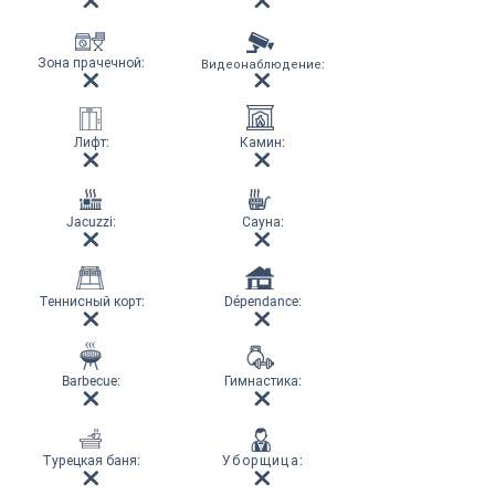
Зона прачечной
:
Видеонаблюдение
:
Лифт
:
Камин
:
Jacuzzi:
Сауна
:
Теннисный корт
:
Dépendance:
Barbecue:
Гимнастика
:
Турецкая баня
:
Уборщица
: