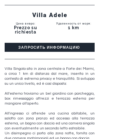
Villa Adele
Цена в евро
:
Удаленность от моря
:
Prezzo su
1 km
richiesta
ЗАПРОСИТЬ ИНФОРМАЦИЮ
Villa Singola sita in zona centrale a Forte dei Marmi,
a circa 1 km di distanza dal mare, inserita in un
contesto di estrema privacy e tranquillità. Si sviluppa
su un unico livello, ed è così disposta:
All'esterno troviamo un bel giardino con parcheggio,
box rimessaggio attrezzi e terrazza esterna per
mangiare all'aperto.
All'ingresso ci attende una cucina abitabile, un
salotto con zona pranzo ed accesso alla terrazza
esterna, un bagno con doccia ed una camera singola
con eventualmente un secondo letto estraibile.
Un disimpegno ci porta alla zona notte, fornita con
due camere matrimoniali ed un bagno con doccia.