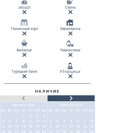
Jacuzzi:
Сауна
:
Теннисный корт
:
Dépendance:
Barbecue:
Гимнастика
:
Турецкая баня
:
Уборщица
:
НАЛИЧИЕ
Gennaio 2026
Febbraio 2026
Пн
Вт
Ср
Чт
Пт
Сб
Вс
Пн
Вт
Ср
Чт
Пт
Сб
Вс
1
2
3
4
1
5
6
7
8
9
10
11
2
3
4
5
6
7
8
12
13
14
15
16
17
18
9
10
11
12
13
14
15
19
20
21
22
23
24
25
16
17
18
19
20
21
22