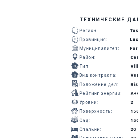
ТЕХНИЧЕСКИЕ ДА
Регион
:
To
Провинция
:
Lu
Муниципалитет
:
For
Район
:
Cen
Тип
:
Vil
Вид контракта:
Ven
Положение дел:
Ris
Рейтинг энергии:
A+
Уровни
:
2
Поверхность
:
15
Сад
:
15
Спальни
:
20