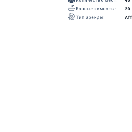
Количество мест
:
40
Ванные комнаты
:
20
Тип аренды:
Aff