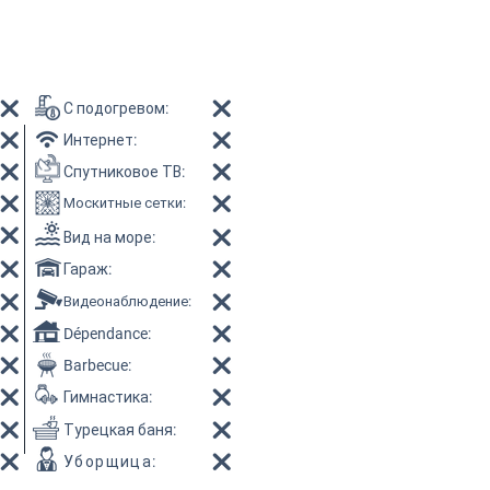
С подогревом
:
Интернет
:
Спутниковое ТВ
:
Москитные сетки
:
Вид на море
:
Гараж
:
Видеонаблюдение
:
Dépendance:
Barbecue:
Гимнастика
:
Турецкая баня
:
Уборщица
: