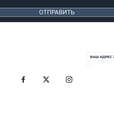
ОТПРАВИТЬ
ФОРТЕ ДЕЙ МАРМИ (ЛУ)
НОВОСТНАЯ 
Заполните форму,
Via Provinciale, 60
будете получать 
Cap. 55042
Lorenzo: +39 345 3411500
Matteo: +39 353 3204720
Office: +39 0584 345992
Я ПРОЧИТАЛ
email:
info@agenziahorizon.com
016/679
КОНФИДЕНЦИ
3
Я В СОЦСЕТЯХ
à di
erved.