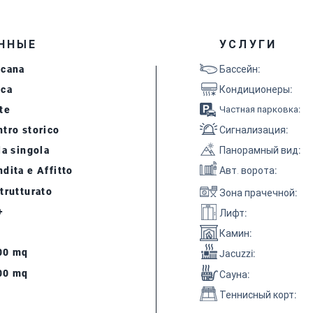
ННЫЕ
УСЛУГИ
scana
Бассейн
:
cca
Кондиционеры
:
te
Частная парковка
:
tro storico
Сигнализация
:
la singola
Панорамный вид
:
dita e Affitto
Авт. ворота
:
trutturato
Зона прачечной
:
+
Лифт
:
Камин
:
00 mq
Jacuzzi:
00 mq
Сауна
:
Теннисный корт
: