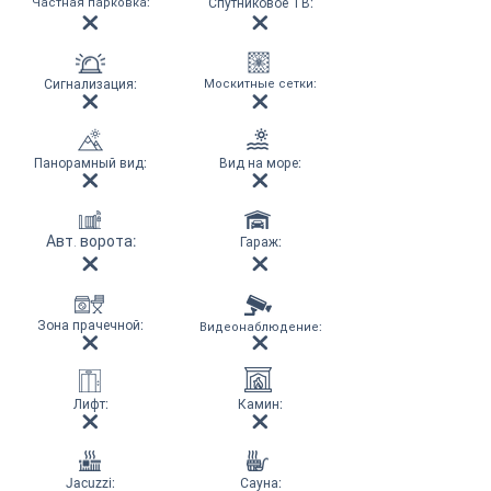
Частная парковка
:
Спутниковое ТВ
:
Сигнализация
:
Москитные сетки
:
Панорамный вид
:
Вид на море
:
Авт. ворота
:
Гараж
:
Зона прачечной
:
Видеонаблюдение
:
Лифт
:
Камин
:
Jacuzzi:
Сауна
: