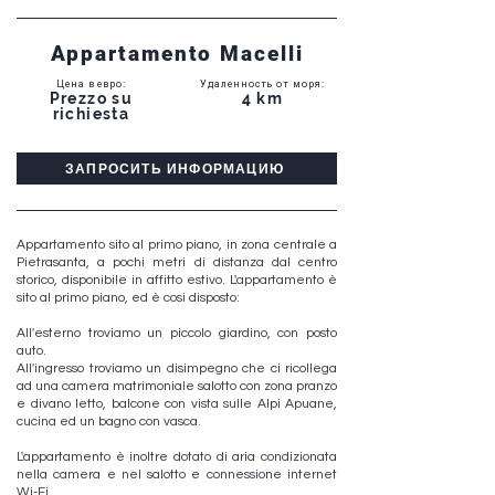
Appartamento Macelli
Цена в евро
:
Удаленность от моря
:
Prezzo su
4 km
richiesta
ЗАПРОСИТЬ ИНФОРМАЦИЮ
Appartamento sito al primo piano, in zona centrale a
Pietrasanta, a pochi metri di distanza dal centro
storico, disponibile in affitto estivo. L'appartamento è
sito al primo piano, ed è così disposto:
All'esterno troviamo un piccolo giardino, con posto
auto.
All'ingresso troviamo un disimpegno che ci ricollega
ad una camera matrimoniale salotto con zona pranzo
e divano letto, balcone con vista sulle Alpi Apuane,
cucina ed un bagno con vasca.
L'appartamento è inoltre dotato di aria condizionata
nella camera e nel salotto e connessione internet
Wi-Fi.