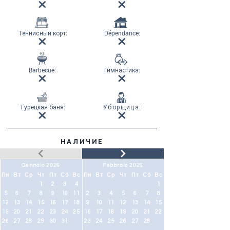
Теннисный корт
:
Dépendance:
Barbecue:
Гимнастика
:
Турецкая баня
:
Уборщица
:
НАЛИЧИЕ
Gennaio 2026
Febbraio 2026
Пн
Вт
Ср
Чт
Пт
Сб
Вс
Пн
Вт
Ср
Чт
Пт
Сб
Вс
1
2
3
4
1
5
6
7
8
9
10
11
2
3
4
5
6
7
8
12
13
14
15
16
17
18
9
10
11
12
13
14
15
19
20
21
22
23
24
25
16
17
18
19
20
21
22
26
27
28
29
30
31
23
24
25
26
27
28