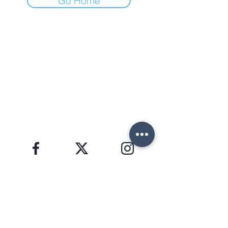
Go Home
ФОРТЕ ДЕЙ МАРМИ (ЛУ)
Via Provinciale, 60
Cap. 55042
Lorenzo:
+39 345 3411500
Matteo: +39 353 3204720
Office: +39 0584 345992
email:
info@agenziahorizon.com
Я В СОЦСЕТЯХ
ЗАЩИТА ПЕРСОНАЛЬНЫХ ДАННЫХ, GDPR 2016/679
HORIZON S.R.L. | номер НДС
02582280463
Copyright © 2026 | foto e testi di proprietà di
Lorenzo Giannaccini | Inc. All Rights Reserved.
НОВОСТНАЯ РАССЫЛКА