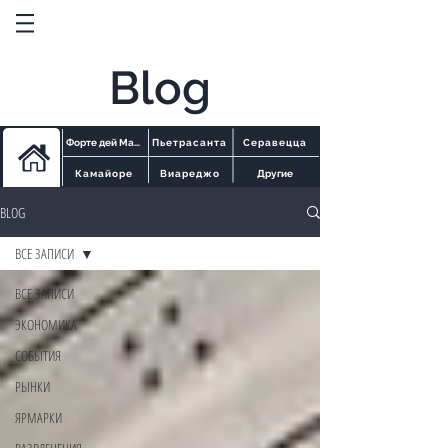
Blog
Форте дей Марми
Пьетрасанта
Серавецца
Камайоре
Виареджо
Другие
BLOG
ВСЕ ЗАПИСИ
ВСЕ ЗАПИСИ
ЭКОНОМИКА
СОБЫТИЯ
РЫНКИ
ЯРМАРКИ