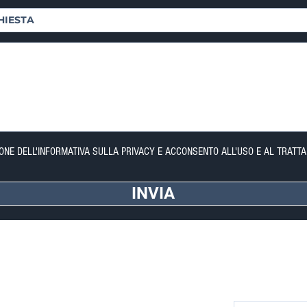
IONE DELL'INFORMATIVA SULLA PRIVACY E ACCONSENTO ALL'USO E AL TRATTA
INVIA
FORTE DEI MARMI (LU)
NEWSLETTER
Via Provinciale, 60
Completa il form p
Cap. 55042
Riceverai aggior
Lorenzo: +39 345 3411500