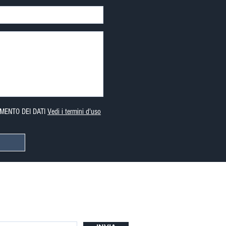
MENTO DEI DATI
Vedi i termini d'uso
er iscriverti alla mia newsletter.
namenti sulle nuove proprietà.