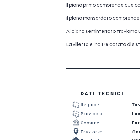
Il piano primo comprende due c
Il piano mansardato comprende 
Al piano seminterrato troviamo u
La villetta è inoltre dotata di si
DATI TECNICI
Regione:
To
Provincia:
Lu
Comune:
For
Frazione:
Cen