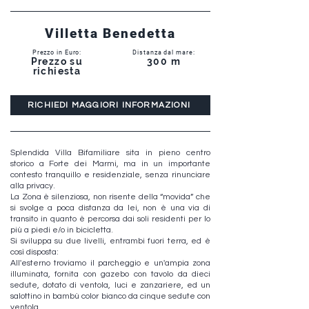
Villetta Benedetta
Prezzo in Euro:
Distanza dal mare:
Prezzo su
300 m
richiesta
RICHIEDI MAGGIORI INFORMAZIONI
Splendida Villa Bifamiliare sita in pieno centro
storico a Forte dei Marmi, ma in un importante
contesto tranquillo e residenziale, senza rinunciare
alla privacy.
La Zona è silenziosa, non risente della “movida” che
si svolge a poca distanza da lei, non è una via di
transito in quanto è percorsa dai soli residenti per lo
più a piedi e/o in bicicletta.
Si sviluppa su due livelli, entrambi fuori terra, ed è
così disposta:
All'esterno troviamo il parcheggio e un'ampia zona
illuminata, fornita con gazebo con tavolo da dieci
sedute, dotato di ventola, luci e zanzariere, ed un
salottino in bambù color bianco da cinque sedute con
ventola.