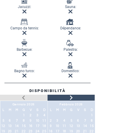
Jacuzzi:
Sauna:
Campo da tennis:
Dépendance:
Barbecue:
Palestra:
Bagno turco:
Domestico:
DISPONIBILITÀ
Gennaio 2026
Febbraio 2026
L
M
M
G
V
S
D
L
M
M
G
V
S
D
1
2
3
4
1
5
6
7
8
9
10
11
2
3
4
5
6
7
8
12
13
14
15
16
17
18
9
10
11
12
13
14
15
19
20
21
22
23
24
25
16
17
18
19
20
21
22