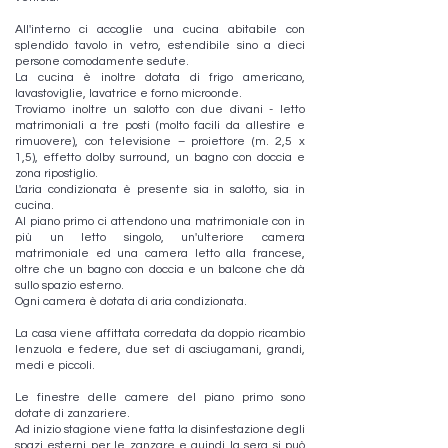
All'interno ci accoglie una cucina abitabile con
splendido tavolo in vetro, estendibile sino a dieci
persone comodamente sedute.
La cucina è inoltre dotata di frigo americano,
lavastoviglie, lavatrice e forno microonde.
Troviamo inoltre un salotto con due divani - letto
matrimoniali a tre posti (molto facili da allestire e
rimuovere), con televisione – proiettore (m. 2,5 x
1,5), effetto dolby surround, un bagno con doccia e
zona ripostiglio.
L'aria condizionata è presente sia in salotto, sia in
cucina.
Al piano primo ci attendono una matrimoniale con in
più un letto singolo, un'ulteriore camera
matrimoniale ed una camera letto alla francese,
oltre che un bagno con doccia e un balcone che dà
sullo spazio esterno.
Ogni camera è dotata di aria condizionata.
La casa viene affittata corredata da doppio ricambio
lenzuola e federe, due set di asciugamani, grandi,
medi e piccoli.
Le finestre delle camere del piano primo sono
dotate di zanzariere.
Ad inizio stagione viene fatta la disinfestazione degli
spazi esterni per le zanzare e quindi la sera si può