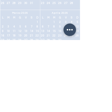
26
27
28
29
30
31
23
24
25
26
27
28
Marzo 2026
Aprile 2026
L
M
M
G
V
S
D
L
M
M
G
V
S
D
1
1
2
3
4
5
2
3
4
5
6
7
8
6
7
8
9
10
11
12
9
10
11
12
13
14
15
13
14
15
16
17
18
19
16
17
18
19
20
21
22
20
21
22
23
24
25
26
23
24
25
26
27
28
29
27
28
29
30
30
31
Maggio 2026
Giugno 2026
L
M
M
G
V
S
D
L
M
M
G
V
S
D
1
2
3
1
2
3
4
5
6
7
4
5
6
7
8
9
10
8
9
10
11
12
13
14
11
12
13
14
15
16
17
15
16
17
18
19
20
21
18
19
20
21
22
23
24
22
23
24
25
26
27
28
25
26
27
28
29
30
31
29
30