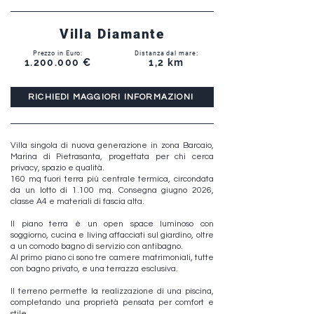
Villa Diamante
Prezzo in Euro:
Distanza dal mare:
1.200.000
€
1,2 km
RICHIEDI MAGGIORI INFORMAZIONI
Villa singola di nuova generazione in zona Barcaio,
Marina di Pietrasanta, progettata per chi cerca
privacy, spazio e qualità.
160 mq fuori terra più centrale termica, circondata
da un lotto di 1.100 mq. Consegna giugno 2026,
classe A4 e materiali di fascia alta.
Il piano terra è un open space luminoso con
soggiorno, cucina e living affacciati sul giardino, oltre
a un comodo bagno di servizio con antibagno.
Al primo piano ci sono tre camere matrimoniali, tutte
con bagno privato, e una terrazza esclusiva.
Il terreno permette la realizzazione di una piscina,
completando una proprietà pensata per comfort e
stile.