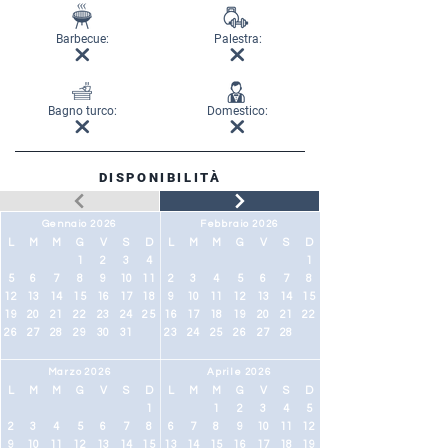
Barbecue:
Palestra:
Bagno turco:
Domestico:
DISPONIBILITÀ
Gennaio 2026
Febbraio 2026
L
M
M
G
V
S
D
L
M
M
G
V
S
D
1
2
3
4
1
5
6
7
8
9
10
11
2
3
4
5
6
7
8
12
13
14
15
16
17
18
9
10
11
12
13
14
15
19
20
21
22
23
24
25
16
17
18
19
20
21
22
26
27
28
29
30
31
23
24
25
26
27
28
Marzo 2026
Aprile 2026
L
M
M
G
V
S
D
L
M
M
G
V
S
D
1
1
2
3
4
5
2
3
4
5
6
7
8
6
7
8
9
10
11
12
9
10
11
12
13
14
15
13
14
15
16
17
18
19