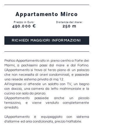
Appartamento Mirco
Prezzo in Euro:
Distanza dal mare:
490.000 €
250 m
RICHIEDI MAGGIORI INFORMAZIONI
Pratico Appartamento sito in pieno centro a Forte dei
Marmi, a pochissimi passi dal mare e dal Fortino.
L'Appartamento si trova al terzo piano di un palazzo
che non necessita di oneri condominiali, e possiede
una resede esterna privata di mq 12.
All'ingresso ci attende un salotto con TV, un bagno
con doccia, una camera da letto matrimoniale e la
cucina con sala da pranzo.
L'Appartamento possiede anche un piccolo
terrazzino, e viene venduto completamente
arredato.
L'Appartamento è equipaggiato con sistema
d'allarme ed aria condizionata, prezzo trattabile.