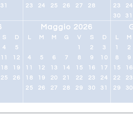
31
23
24
25
26
27
28
23
2
30
31
6
Maggio 2026
S
D
L
M
M
G
V
S
D
L
M
4
5
1
2
3
1
2
11
12
4
5
6
7
8
9
10
8
9
18
19
11
12
13
14
15
16
17
15
1
25
26
18
19
20
21
22
23
24
22
2
25
26
27
28
29
30
31
29
3