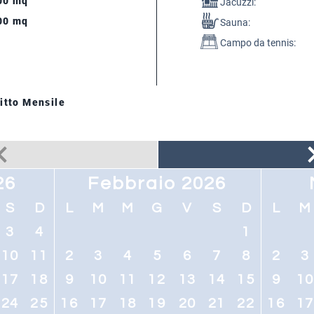
00 mq
Jacuzzi:
00 mq
Sauna:
Campo da tennis:
itto Mensile
26
Febbraio 2026
S
D
L
M
M
G
V
S
D
L
M
3
4
1
10
11
2
3
4
5
6
7
8
2
3
17
18
9
10
11
12
13
14
15
9
1
24
25
16
17
18
19
20
21
22
16
1