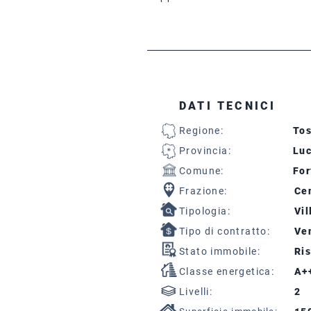
DATI TECNICI
Regione:
To
Provincia:
Lu
Comune:
For
Frazione:
Cen
Tipologia:
Vil
Tipo di contratto:
Ven
Stato immobile:
Ris
Classe energetica:
A+
Livelli:
2