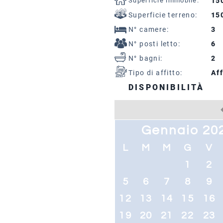
Superficie immobile:
15
Superficie terreno:
15
N° camere:
3
N° posti letto:
6
N° bagni:
2
Tipo di affitto:
Aff
DISPONIBILITÀ
Gennaio 20
L
M
M
G
V
1
2
5
6
7
8
9
12
13
14
15
16
19
20
21
22
23