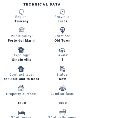
TECHNICAL DATA
Region:
Province:
Tuscany
Lucca
Municipality:
Fraction:
Forte dei Marmi
Old Town
Typology:
Levels:
1
Single villa
Contract type:
Status:
for Sale and to Rent
New
Property surface:
Land surface:
1500
1500
N° of rooms:
N° of bathrooms: