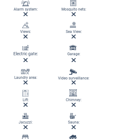
Alarm system:
Mosquito nets:
Views:
Sea View:
Electric gate:
Garage:
Laundry area:
Video surveillance:
Lift:
Chimney:
Jacuzzi:
Sauna: