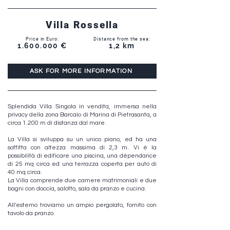
Villa Rossella
Price in Euro:
Distance from the sea:
1.600.000
€
1,2 km
ASK FOR MORE INFORMATION
Splendida Villa Singola in vendita, immersa nella
privacy della zona Barcaio di Marina di Pietrasanta, a
circa 1.200 m di distanza dal mare.
La Villa si sviluppa su un unico piano, ed ha una
soffitta con altezza massima di 2,3 m. Vi è la
possibilità di edificare una piscina, una dépendance
di 25 mq circa ed una terrazza coperta per auto di
40 mq circa.
La Villa comprende due camere matrimoniali e due
bagni con doccia, salotto, sala da pranzo e cucina.
All'esterno troviamo un ampio pergolato, fornito con
tavolo da pranzo.