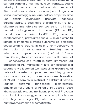
camera patronale matrimoniale con terrazzo, bagno
privato, 2 camere con balcone vista mura di
Pietrasanta ( rocca storica e duomo) e un bagno con
vasca idromassaggio, nei due balconi ampi troviamo
uno spazio lavanderia riservato. cancello
automatizzato, 2 posti auto e giardino su tre lati,
allarme perimetrale e sensori posti su tutti gli infissi,
pannelli solari,pompe di calore (PT e P1),
riscaldamento a pavimento (PT e P1), caldaia a
condensazione, pozzo artesiano a 35 m di profondità
(dotato di impianto elettrico autonomo ed erogante
acqua potabile testata), infissi Internorm doppio vetro
(tutti dotati di zanzariera e inferriata), piscina
interrata con impianto autonomo (prof. min. 1.5 m e
max. 2.5 m), stucco veneziano a cera sulle pareti al
PT, cartongesso con faretti in tutto l'immobile ed
affrescati al PT, mansarda rifinita con accesso alla
copertura via lucernari (con possibilità urbanistica di
rialzo di copertura a piano mansardato), gazebo
esterno in muratura, un camino in marmo travertino
al PT ed un camino in pietra al P-1 dotato di forno e
legnaia entrambi funzionanti, piastrellature
artigianali nei 2 bagni (al PT ed al P1), doccia Teuco
idromassaggio e sauna nel bagno privato al P1, vasca
con doccia idromassaggio con cromoterapia e lettore
CD integrato al bagno P1, antenna con sensore di
puntamento satellite automatizzato.