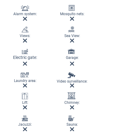
Alarm system:
Mosquito nets:
Views:
Sea View:
Electric gate:
Garage:
Laundry area:
Video surveillance:
Lift:
Chimney:
Jacuzzi:
Sauna: