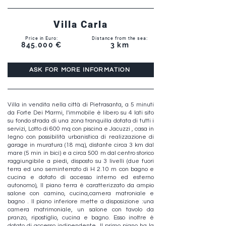
Villa Carla
Price in Euro:
Distance from the sea:
845.000 €
3 km
ASK FOR MORE INFORMATION
Villa in vendita nella città di Pietrasanta, a 5 minuti
da Forte Dei Marmi, l'immobile è libero su 4 lati sito
su fondo strada di una zona tranquilla dotata di tutti i
servizi, Lotto di 600 mq con piscina e Jacuzzi , casa in
legno con possibilità urbanistica di realizzazione di
garage in muratura (18 mq), distante circa 3 km dal
mare (5 min in bici) e a circa 500 m dal centro storico
raggiungibile a piedi, disposto su 3 livelli (due fuori
terra ed uno seminterrato di H 2.10 m con bagno e
cucina e dotato di accesso interno ed esterno
autonomo), Il piano terra è caratterizzato da ampio
salone con camino, cucina,camera matroniale e
bagno . Il piano inferiore mette a disposizione :una
camera matrimoniale, un salone con tavolo da
pranzo, ripostiglio, cucina e bagno. Esso inoltre è
dotato di accesso indipendente .Il primo piano ha la