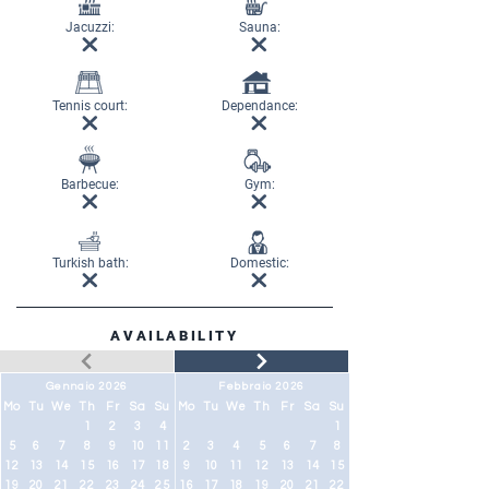
Jacuzzi:
Sauna:
Tennis court:
Dependance:
Barbecue:
Gym:
Turkish bath:
Domestic:
AVAILABILITY
Gennaio 2026
Febbraio 2026
Mo
Tu
We
Th
Fr
Sa
Su
Mo
Tu
We
Th
Fr
Sa
Su
1
2
3
4
1
5
6
7
8
9
10
11
2
3
4
5
6
7
8
12
13
14
15
16
17
18
9
10
11
12
13
14
15
19
20
21
22
23
24
25
16
17
18
19
20
21
22