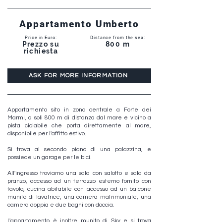
Appartamento Umberto
Price in Euro:
Distance from the sea:
Prezzo su
800 m
richiesta
ASK FOR MORE INFORMATION
Appartamento sito in zona centrale a Forte dei
Marmi, a soli 800 m di distanza dal mare e vicino a
pista ciclabile che porta direttamente al mare,
disponibile per l'affitto estivo.
Si trova al secondo piano di una palazzina, e
possiede un garage per le bici.
All'ingresso troviamo una sala con salotto e sala da
pranzo, accesso ad un terrazzo esterno fornito con
tavolo, cucina abitabile con accesso ad un balcone
munito di lavatrice, una camera matrimoniale, una
camera doppia e due bagni con doccia.
L'appartamento è inoltre munito di Sky e si trova